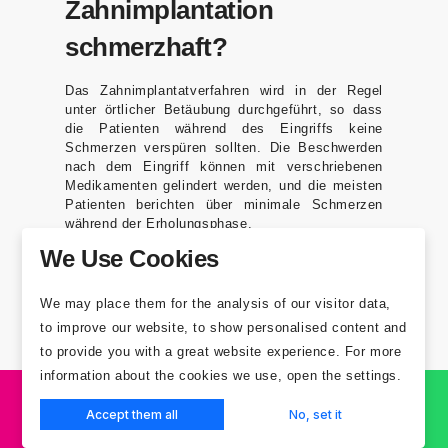
Zahnimplantation
schmerzhaft?
Das Zahnimplantatverfahren wird in der Regel
unter örtlicher Betäubung durchgeführt, so dass
die Patienten während des Eingriffs keine
Schmerzen verspüren sollten. Die Beschwerden
nach dem Eingriff können mit verschriebenen
Medikamenten gelindert werden, und die meisten
Patienten berichten über minimale Schmerzen
während der Erholungsphase.
We Use Cookies
Wie hoch ist die
We may place them for the analysis of our visitor data,
Erfolgsquote von
to improve our website, to show personalised content and
to provide you with a great website experience. For more
Zahnimplantaten?
information about the cookies we use, open the settings.
Zahnimplantate haben eine hohe Erfolgsquote,
Accept them all
No, set it
die im Allgemeinen zwischen 95 % und 98 %
ANGEBOT EINHOLEN
WHATSAPP
liegt. Der Erfolg hängt von verschiedenen