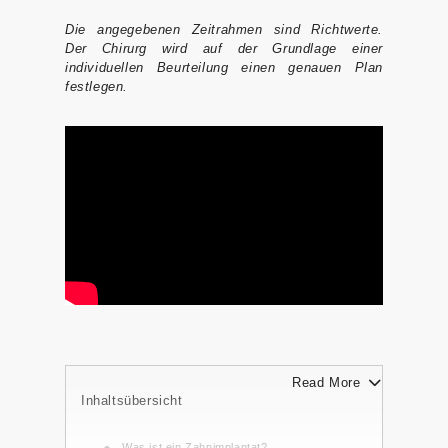
Tr
Die angegebenen Zeitrahmen sind Richtwerte.
a
Der Chirurg wird auf der Grundlage einer
n
individuellen Beurteilung einen genauen Plan
sf
festlegen.
er
U
nt
er
br
in
g
u
n
g
Read More
Bl
Inhaltsübersicht
o
g
Was ist ein Zahnimplantat?