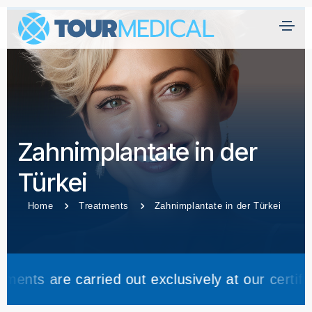
H
ei
m
at
Ü
Zahnimplantate in der
b
er
Türkei
U
n
Home
Treatments
Zahnimplantate in der Türkei
s
Kl
ini
carried out exclusively at our certified partner c
k
e