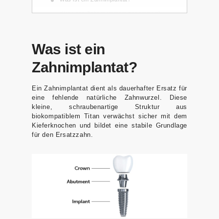
Wer kann Zahnimplantate bekommen?
K
Faktoren, die den Erfolg von
o
nt
Zahnimplantaten beeinflussen
Was ist ein
a
Pflege von Zahnimplantaten
Zahnimplantat?
kt
Implantat-Szenarien
1. Ersatz eines einzelnen Zahns durch
Ein Zahnimplantat dient als dauerhafter Ersatz für
ein Zahnimplantat:
eine fehlende natürliche Zahnwurzel. Diese
2. Ersatz von mehreren Zähnen durch
kleine, schraubenartige Struktur aus
biokompatiblem Titan verwächst sicher mit dem
Unsere
Zahnimplantate:
Kieferknochen und bildet eine stabile Grundlage
3. Vollständige Rekonstruktion des
für den Ersatzzahn.
Kontakti
Mundes:
nformati
Zusätzliche Verfahren zur Sicherstellung
des Implantaterfolgs
onen
Knochenaugmentation:
Sinuslifting:
Adresse
Vorteile von Zahnimplantaten