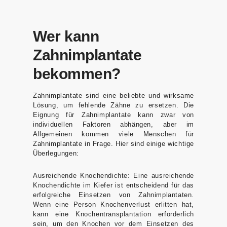
Kusadasi
Wie wird das Zahnimplantatverfahren
/ Turkey
durchgeführt?
Vor dem Verfahren
Wer kann
E-mail
Während des Verfahrens
Zahnimplantate
info@tour
Nach dem Verfahren
medical.c
bekommen?
Behandlungsplan für Zahnimplantate
om
Nachsorge nach dem Eingriff und mögliche
Zahnimplantate sind eine beliebte und wirksame
Komplikationen
Lösung, um fehlende Zähne zu ersetzen. Die
English
Dutch
Turkish
Marken und Optionen für Zahnimplantate
Eignung für Zahnimplantate kann zwar von
individuellen Faktoren abhängen, aber im
Allgemeinen kommen viele Menschen für
Zahnimplantate in Frage. Hier sind einige wichtige
Überlegungen:
Ausreichende Knochendichte:
Eine ausreichende
Knochendichte im Kiefer ist entscheidend für das
erfolgreiche Einsetzen von Zahnimplantaten.
Wenn eine Person Knochenverlust erlitten hat,
kann eine Knochentransplantation erforderlich
sein, um den Knochen vor dem Einsetzen des