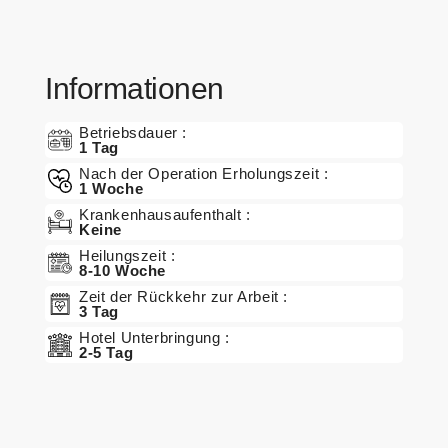
n
B
e
Informationen
h
a
Betriebsdauer :
1 Tag
n
Nach der Operation Erholungszeit :
dl
1 Woche
u
Krankenhausaufenthalt :
n
Keine
g
Heilungszeit :
8-10 Woche
e
n
Zeit der Rückkehr zur Arbeit :
3 Tag
Hotel Unterbringung :
P
2-5 Tag
a
k
et