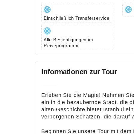
Bl
og
Einschließlich Transferservice
Ko
nt
akt
Alle Besichtigungen im
Reiseprogramm
Informationen zur Tour
Unser
e
Erleben Sie die Magie! Nehmen Sie 
ein in die bezaubernde Stadt, die d
Kontak
alten Geschichte bietet Istanbul e
verborgenen Schätzen, die darauf 
tinform
Beginnen Sie unsere Tour mit dem
atione