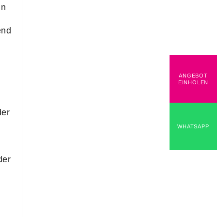
ln
end
ANGEBOT
EINHOLEN
der
WHATSAPP
der