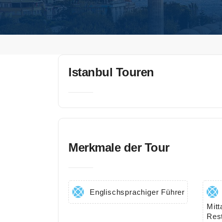
un
ge
n
Pa
ket
Istanbul Touren
Tr
an
sfe
r
Un
Merkmale der Tour
ter
bri
ng
un
Englischsprachiger Führer
g
Mitt
Res