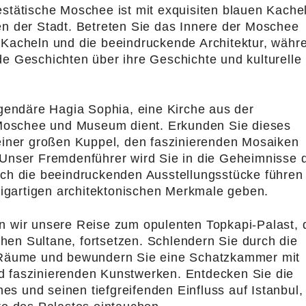
stätische Moschee ist mit exquisiten blauen Kache
n der Stadt. Betreten Sie das Innere der Moschee
 Kacheln und die beeindruckende Architektur, währ
e Geschichten über ihre Geschichte und kulturelle
egendäre Hagia Sophia, eine Kirche aus der
s Moschee und Museum dient. Erkunden Sie dieses
einer großen Kuppel, den faszinierenden Mosaiken
 Unser Fremdenführer wird Sie in die Geheimnisse 
rch die beeindruckenden Ausstellungsstücke führen
nzigartigen architektonischen Merkmale geben.
n wir unsere Reise zum opulenten Topkapi-Palast, 
en Sultane, fortsetzen. Schlendern Sie durch die
n Räume und bewundern Sie eine Schatzkammer mit
 faszinierenden Kunstwerken. Entdecken Sie die
 und seinen tiefgreifenden Einfluss auf Istanbul,