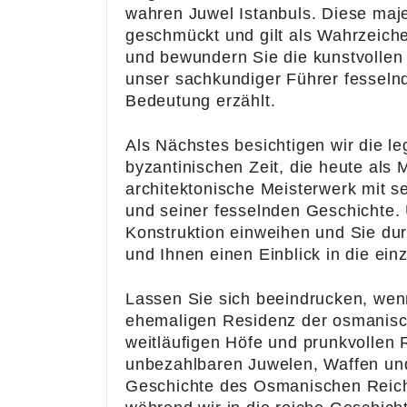
wahren Juwel Istanbuls. Diese maje
geschmückt und gilt als Wahrzeiche
n
und bewundern Sie die kunstvollen
unser sachkundiger Führer fesselnd
Adress
Bedeutung erzählt.
e
Kusada
Als Nächstes besichtigen wir die l
si /
byzantinischen Zeit, die heute al
Turkey
architektonische Meisterwerk mit s
und seiner fesselnden Geschichte.
E-mail
Konstruktion einweihen und Sie du
info@to
und Ihnen einen Einblick in die ei
urmedic
al.com
Lassen Sie sich beeindrucken, wen
ehemaligen Residenz der osmanisch
weitläufigen Höfe und prunkvolle
English
Dutch
Turkish
unbezahlbaren Juwelen, Waffen und
Geschichte des Osmanischen Reiches